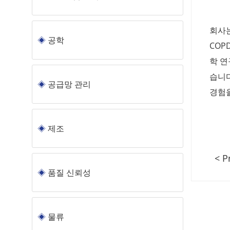
회사는
공학
COP
학 연
습니다
공급망 관리
경험을
제조
< P
품질 신뢰성
물류