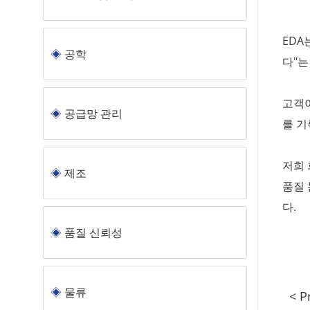
EDA
공학
다"는
고객이
공급망 관리
를 기
저희 
제조
품질 
다.
품질 신뢰성
물류
< P